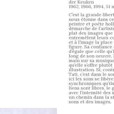
der Keuken
1962, 1966, 1994, 51 
C’est la grande libe
nous étonne dans ce
peintre et poète hol
démarche de l’artiste
plat des images que 
entremêlent leurs co
et à l’image la place
figure. Sa confiance
d’égale que celle qu’
long de son oeuvre. 
main sur sa musique,
qu’elle s’offre plu
illustration. Si, con
Tati, c’est dans le so
ici les sons se libère
synchroniques qu’ils
liens sont libres, l
avec l’intensité des
un chemin dans la st
sons et des images.