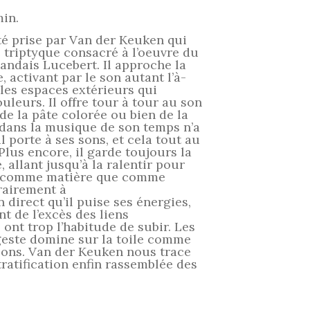
min.
rté prise par Van der Keuken qui
 triptyque consacré à l’oeuvre du
landais Lucebert. Il approche la
, activant par le son autant l’à-
les espaces extérieurs qui
uleurs. Il offre tour à tour au son
 de la pâte colorée ou bien de la
 dans la musique de son temps n’a
il porte à ses sons, et cela tout au
Plus encore, il garde toujours la
 allant jusqu’à la ralentir pour
tôt comme matière que comme
trairement à
n direct qu’il puise ses énergies,
nt de l’excès des liens
 ont trop l’habitude de subir. Les
e geste domine sur la toile comme
 sons. Van der Keuken nous trace
ratification enfin rassemblée des